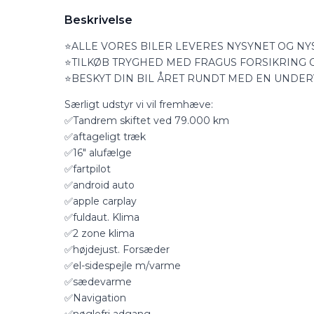
Beskrivelse
⭐ALLE VORES BILER LEVERES NYSYNET OG NY
⭐TILKØB TRYGHED MED FRAGUS FORSIKRING OG
⭐BESKYT DIN BIL ÅRET RUNDT MED EN UNDER
Særligt udstyr vi vil fremhæve:
✅Tandrem skiftet ved 79.000 km
✅aftageligt træk
✅16″ alufælge
✅fartpilot
✅android auto
✅apple carplay
✅fuldaut. Klima
✅2 zone klima
✅højdejust. Forsæder
✅el-sidespejle m/varme
✅sædevarme
✅Navigation