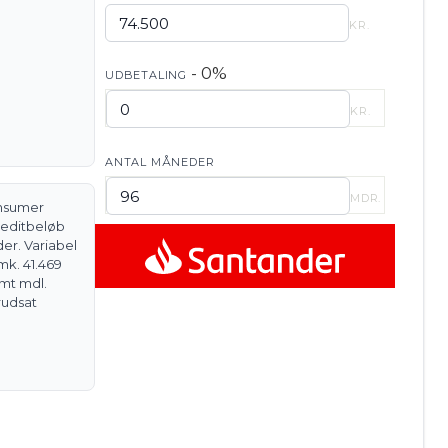
KR.
- 0%
UDBETALING
KR.
ANTAL MÅNEDER
MDR.
onsumer
kreditbeløb
der. Variabel
mk. 41.469
mt mdl.
rudsat