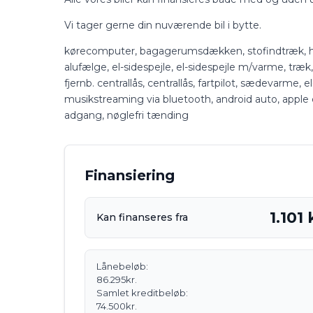
Vi tager gerne din nuværende bil i bytte.
kørecomputer, bagagerumsdækken, stofindtræk, højd
alufælge, el-sidespejle, el-sidespejle m/varme, træk, 
fjernb. centrallås, centrallås, fartpilot, sædevarme, el
musikstreaming via bluetooth, android auto, apple car
adgang, nøglefri tænding
Finansiering
1.101
Kan finanseres fra
Lånebeløb:
86.295
kr.
Samlet kreditbeløb:
74.500
kr.