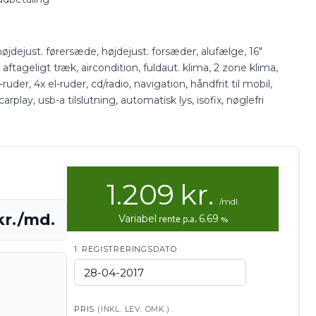
ejust. førersæde, højdejust. forsæder, alufælge, 16″
aftageligt træk, aircondition, fuldaut. klima, 2 zone klima,
-ruder, 4x el-ruder, cd/radio, navigation, håndfrit til mobil,
play, usb-a tilslutning, automatisk lys, isofix, nøglefri
1.209
kr.
/mdl.
 kr./md.
Variabel
rente p.a.
6.69
%
1. REGISTRERINGSDATO
PRIS
(INKL. LEV. OMK.)