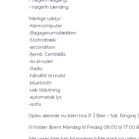
✅nøglefri adgang
✅nøglefri tænding
Yderlige udstyr:
-Kørecomputer
-Bagagerumsdækken
-Stofindtræk
-aircondition
-fjernb. Centrallås
-4x el-ruder
-Radio
-håndfrit til mobil
-bluetooth
-usb tilslutning
-automatisk lys
-isofix
Oplev allerede nu bilen hos P J Biler – Sdr. Ringvej
Vi holder åbent Mandag til Fredag 08:00 til 17:00 &
Alle vores biler kan finansieres både med og uden 