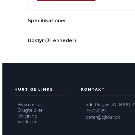
Specifikationer
Udstyr (31 enheder)
HURTIGE LINKS
KONTAKT
Hvem er vi
Sdr. Ringvej 37, 6000 Ko
Brugte biler
75505029
Udlejning
peter@pjbiler.dk
Værksted