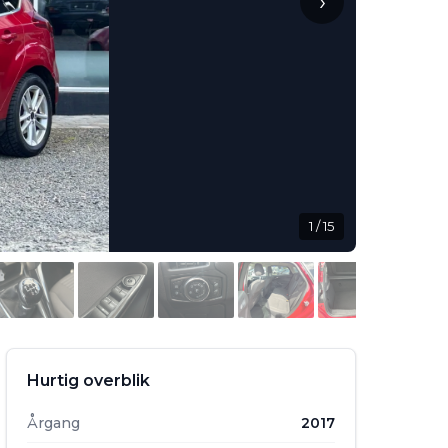
›
1
/ 15
Hurtig overblik
Årgang
2017