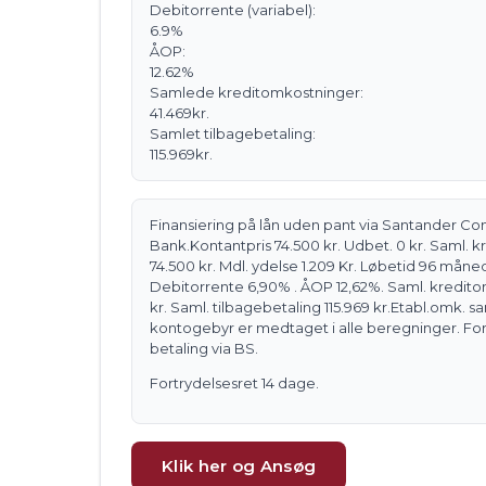
Debitorrente
(variabel)
:
6.9
%
ÅOP:
12.62
%
Samlede kreditomkostninger:
41.469
kr.
Samlet tilbagebetaling:
115.969
kr.
Finansiering på lån uden pant via Santander C
Bank.
Kontantpris 74.500 kr. Udbet. 0 kr. Saml. 
74.500 kr. Mdl. ydelse 1.209 Kr. Løbetid 96 måne
Debitorrente 6,90% . ÅOP 12,62%. Saml. kredito
kr. Saml. tilbagebetaling 115.969 kr.
Etabl.omk. sa
kontogebyr er medtaget i alle beregninger. Fo
betaling via BS.
Fortrydelsesret 14 dage.
Klik her og Ansøg