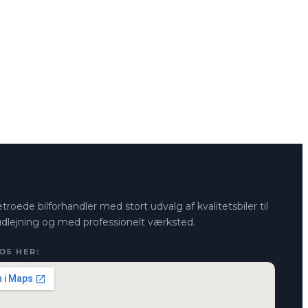
troede bilforhandler med stort udvalg af kvalitetsbiler til
 udlejning og med professionelt værksted.
OS HER: