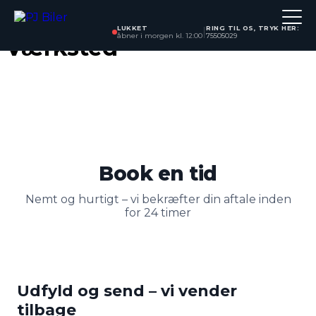
Skip to content
LUKKET
RING TIL OS, TRYK HER:
|
åbner i morgen kl. 12:00
75505029
Værksted
Book en tid
Nemt og hurtigt – vi bekræfter din aftale inden
for 24 timer
Udfyld og send – vi vender
tilbage