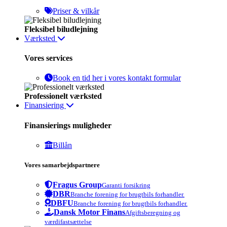
Priser & vilkår
Fleksibel biludlejning
Værksted
Vores services
Book en tid her i vores kontakt formular
Professionelt værksted
Finansiering
Finansierings muligheder
Billån
Vores samarbejdspartnere
Fragus Group
Garanti forsikring
DBR
Branche forening for brugtbils forhandler.
DBFU
Branche forening for brugtbils forhandler.
Dansk Motor Finans
Afgiftsberegning og
værdifastsættelse