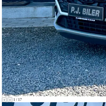
1
/ 17
‹
›