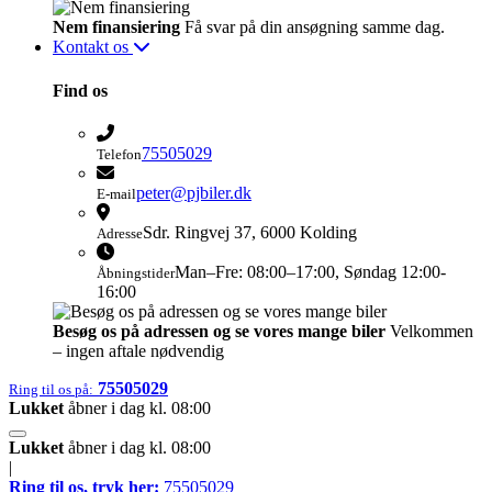
Nem finansiering
Få svar på din ansøgning samme dag.
Kontakt os
Find os
75505029
Telefon
peter@pjbiler.dk
E-mail
Sdr. Ringvej 37, 6000 Kolding​
Adresse
Man–Fre: 08:00–17:00, Søndag 12:00-
Åbningstider
16:00
Besøg os på adressen og se vores mange biler
Velkommen
– ingen aftale nødvendig
75505029
Ring til os på:
Lukket
åbner i dag kl. 08:00
Lukket
åbner i dag kl. 08:00
|
Ring til os, tryk her:
75505029