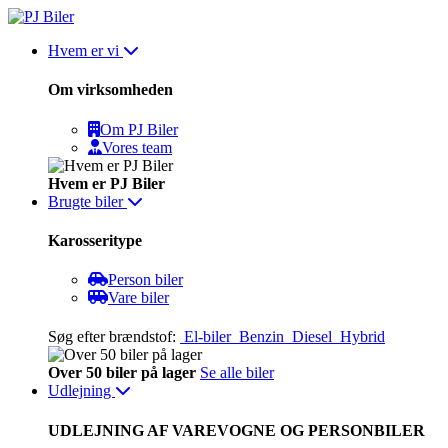
Skip
to
Hvem er vi
content
Om virksomheden
Om PJ Biler
Vores team
Hvem er PJ Biler
Brugte biler
Karosseritype
Person biler
Vare biler
Søg efter brændstof:
El-biler
Benzin
Diesel
Hybrid
Over 50 biler på lager
Se alle biler
Udlejning
UDLEJNING AF VAREVOGNE OG PERSONBILER