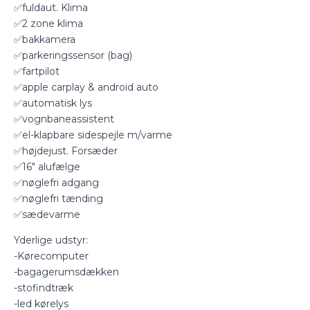
✅fuldaut. Klima
✅2 zone klima
✅bakkamera
✅parkeringssensor (bag)
✅fartpilot
✅apple carplay & android auto
✅automatisk lys
✅vognbaneassistent
✅el-klapbare sidespejle m/varme
✅højdejust. Forsæder
✅16″ alufælge
✅nøglefri adgang
✅nøglefri tænding
✅sædevarme
Yderlige udstyr:
-Kørecomputer
-bagagerumsdækken
-stofindtræk
-led kørelys