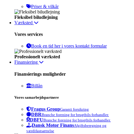
Priser & vilkår
Fleksibel biludlejning
Værksted
Vores services
Book en tid her i vores kontakt formular
Professionelt værksted
Finansiering
Finansierings muligheder
Billån
Vores samarbejdspartnere
Fragus Group
Garanti forsikring
DBR
Branche forening for brugtbils forhandler.
DBFU
Branche forening for brugtbils forhandler.
Dansk Motor Finans
Afgiftsberegning og
værdifastsættelse