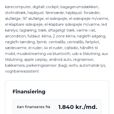
kørecomputer, digitalt cockpit, bagagerumsdækken,
stofindtræk, højdejust. førersæde, højdejust. forsæder,
alufælge, 16″ alufælge, el-sidespejle, el-sidespejle m/varme,
el-klapbare sidespejle, el-klapbare sidespejle m/varme, led
kørelys, tagræling, træk, aftageligt træk, varme i rat,
aircondition, fuldaut. klima, 2 zone klima, nøglefri adgang,
nøglefri tænding, fjernb. centrallås, centrallås, fartpilot,
sædevarme, el-ruder, 4x el-ruder, cd/radio, håndfrit til
mobil, musikstreaming via bluetooth, usb-a tilslutning, aux
tilslutning, apple carplay, android auto, regnsensor,
bakkamera, parkeringssensor (bag), isofix, automatisk lys,
vognbaneassistent
Finansiering
1.840 kr./md.
Kan finanseres fra