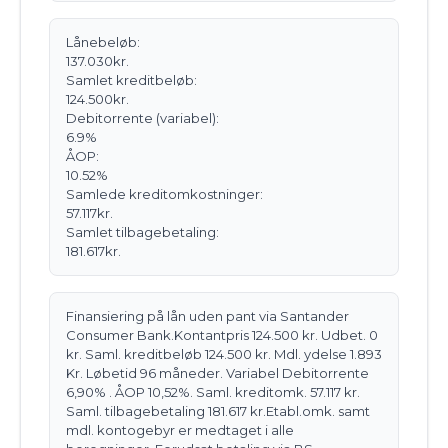
Lånebeløb:
137.030
kr.
Samlet kreditbeløb:
124.500
kr.
Debitorrente
(variabel)
:
6.9
%
ÅOP:
10.52
%
Samlede kreditomkostninger:
57.117
kr.
Samlet tilbagebetaling:
181.617
kr.
Finansiering på lån uden pant via Santander
Consumer Bank.
Kontantpris 124.500 kr. Udbet. 0
kr. Saml. kreditbeløb 124.500 kr. Mdl. ydelse 1.893
Kr. Løbetid 96 måneder. Variabel Debitorrente
6,90% . ÅOP 10,52%. Saml. kreditomk. 57.117 kr.
Saml. tilbagebetaling 181.617 kr.
Etabl.omk. samt
mdl. kontogebyr er medtaget i alle