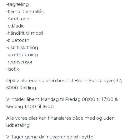
-tagræling
-fjernb. Centrallås
-4x el-ruder
-cd/radio
-håndfrit til mobil
-bluetooth
-usb tilslutning
-aux tilslutning
-regnsensor
-isofix
Oplev allerede nu bilen hos P J Biler – Sdr. Ringvej 37,
6000 Kolding
Vi holder åbent Mandag til Fredag 08:00 til 17:00 &
Søndag 12:00 til 16:00
Alle vores biler kan finansieres både med og uden
udbetaling
Vi tager gerne din nuværende bil i bytte.