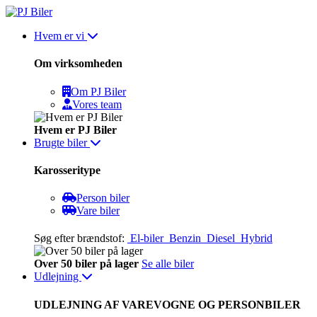
Skip
to
Hvem er vi
content
Om virksomheden
Om PJ Biler
Vores team
Hvem er PJ Biler
Brugte biler
Karosseritype
Person biler
Vare biler
Søg efter brændstof:
El-biler
Benzin
Diesel
Hybrid
Over 50 biler på lager
Se alle biler
Udlejning
UDLEJNING AF VAREVOGNE OG PERSONBILER