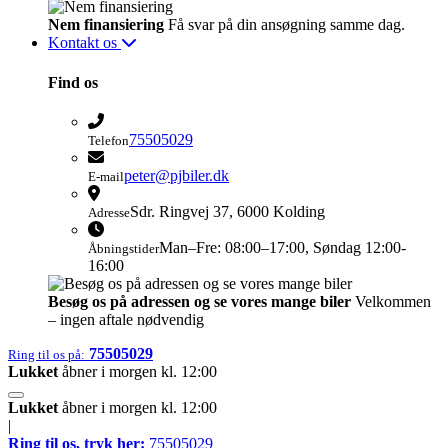
Nem finansiering
Få svar på din ansøgning samme dag.
Kontakt os
Find os
75505029
Telefon
peter@pjbiler.dk
E-mail
Sdr. Ringvej 37, 6000 Kolding​
Adresse
Man–Fre: 08:00–17:00, Søndag 12:00-
Åbningstider
16:00
Besøg os på adressen og se vores mange biler
Velkommen
– ingen aftale nødvendig
75505029
Ring til os på:
Lukket
åbner i morgen kl. 12:00
Lukket
åbner i morgen kl. 12:00
|
Ring til os, tryk her:
75505029