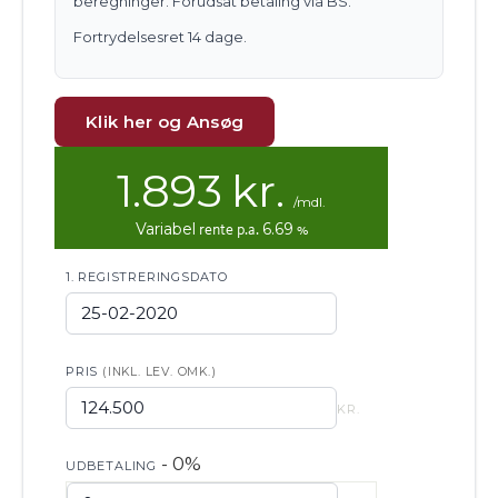
beregninger. Forudsat betaling via BS.
Fortrydelsesret 14 dage.
Klik her og Ansøg
1.893
kr.
/mdl.
Variabel
rente p.a.
6.69
%
1. REGISTRERINGSDATO
PRIS
(INKL. LEV. OMK.)
KR.
- 0%
UDBETALING