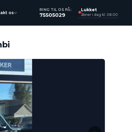
Lukket
RING TIL OS PÅ:
akt os
75505029
åbner i dag kl. 08:00
mbi