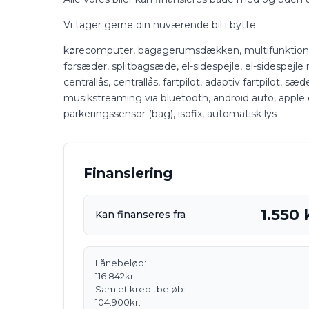
Vi tager gerne din nuværende bil i bytte.
kørecomputer, bagagerumsdækken, multifunktionsrat
forsæder, splitbagsæde, el-sidespejle, el-sidespejle 
centrallås, centrallås, fartpilot, adaptiv fartpilot, sæ
musikstreaming via bluetooth, android auto, apple c
parkeringssensor (bag), isofix, automatisk lys
Finansiering
1.550 
Kan finanseres fra
Lånebeløb:
116.842
kr.
Samlet kreditbeløb:
104.900
kr.