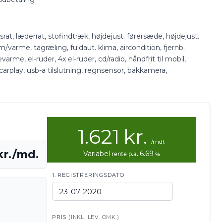
, læderrat, stofindtræk, højdejust. førersæde, højdejust.
m/varme, tagræling, fuldaut. klima, aircondition, fjernb.
devarme, el-ruder, 4x el-ruder, cd/radio, håndfrit til mobil,
arplay, usb-a tilslutning, regnsensor, bakkamera,
1.621
kr.
/mdl.
kr./md.
Variabel
rente p.a.
6.69
%
1. REGISTRERINGSDATO
PRIS
(INKL. LEV. OMK.)