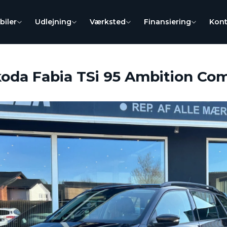
biler
Udlejning
Værksted
Finansiering
Kont
oda Fabia TSi 95 Ambition Co