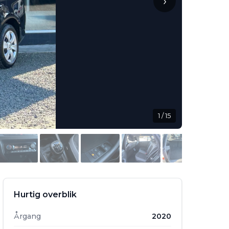
›
1
/ 15
Hurtig overblik
Årgang
2020