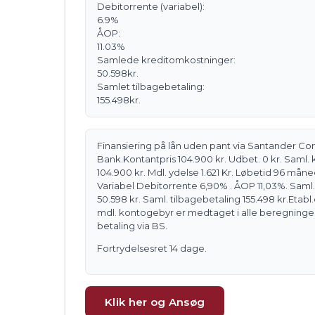
Debitorrente
(variabel)
:
6.9
%
ÅOP:
11.03
%
Samlede kreditomkostninger:
50.598
kr.
Samlet tilbagebetaling:
155.498
kr.
Finansiering på lån uden pant via Santander C
Bank.
Kontantpris 104.900 kr. Udbet. 0 kr. Saml.
104.900 kr. Mdl. ydelse 1.621 Kr. Løbetid 96 måne
Variabel Debitorrente 6,90% . ÅOP 11,03%. Saml
50.598 kr. Saml. tilbagebetaling 155.498 kr.
Etabl
mdl. kontogebyr er medtaget i alle beregninge
betaling via BS.
Fortrydelsesret 14 dage.
Klik her og Ansøg