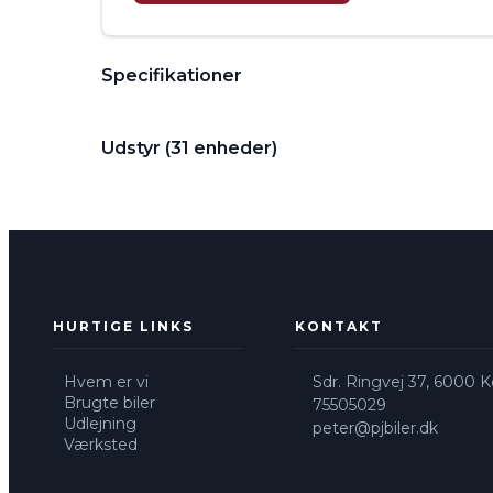
Specifikationer
Udstyr (31 enheder)
HURTIGE LINKS
KONTAKT
Hvem er vi
Sdr. Ringvej 37, 6000 Ko
Brugte biler
75505029
Udlejning
peter@pjbiler.dk
Værksted