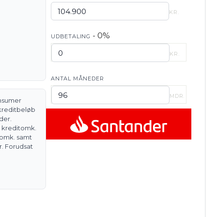
KR.
- 0%
UDBETALING
KR.
ANTAL MÅNEDER
MDR.
onsumer
 kreditbeløb
der.
. kreditomk.
.omk. samt
r. Forudsat