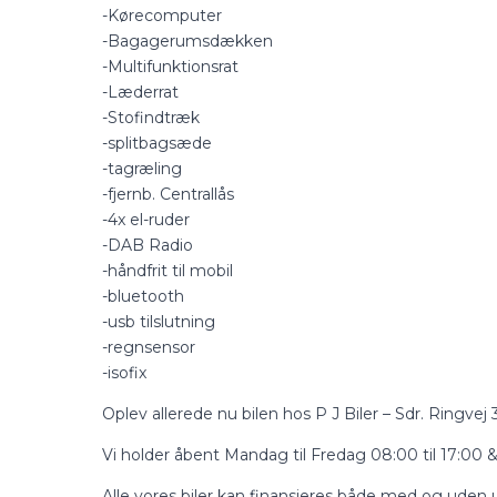
-Kørecomputer
-Bagagerumsdækken
-Multifunktionsrat
-Læderrat
-Stofindtræk
-splitbagsæde
-tagræling
-fjernb. Centrallås
-4x el-ruder
-DAB Radio
-håndfrit til mobil
-bluetooth
-usb tilslutning
-regnsensor
-isofix
Oplev allerede nu bilen hos P J Biler – Sdr. Ringvej
Vi holder åbent Mandag til Fredag 08:00 til 17:00 &
Alle vores biler kan finansieres både med og uden 