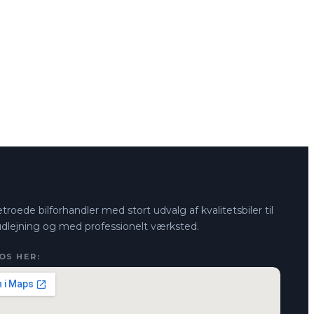
troede bilforhandler med stort udvalg af kvalitetsbiler til
 udlejning og med professionelt værksted.
OS HER: