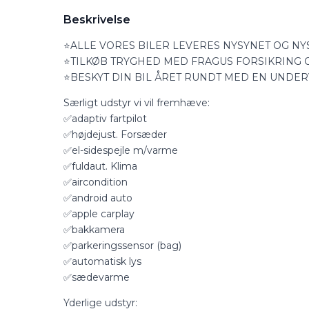
Beskrivelse
⭐ALLE VORES BILER LEVERES NYSYNET OG NY
⭐TILKØB TRYGHED MED FRAGUS FORSIKRING OG
⭐BESKYT DIN BIL ÅRET RUNDT MED EN UNDER
Særligt udstyr vi vil fremhæve:
✅adaptiv fartpilot
✅højdejust. Forsæder
✅el-sidespejle m/varme
✅fuldaut. Klima
✅aircondition
✅android auto
✅apple carplay
✅bakkamera
✅parkeringssensor (bag)
✅automatisk lys
✅sædevarme
Yderlige udstyr: