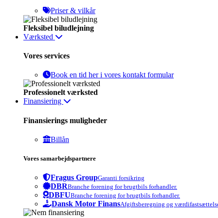
Priser & vilkår
Fleksibel biludlejning
Værksted
Vores services
Book en tid her i vores kontakt formular
Professionelt værksted
Finansiering
Finansierings muligheder
Billån
Vores samarbejdspartnere
Fragus Group
Garanti forsikring
DBR
Branche forening for brugtbils forhandler.
DBFU
Branche forening for brugtbils forhandler.
Dansk Motor Finans
Afgiftsberegning og værdifastsættels