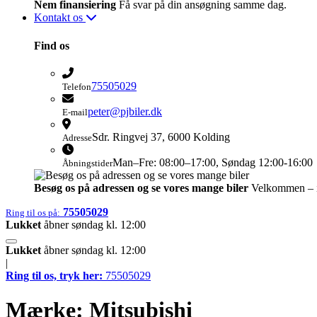
Nem finansiering
Få svar på din ansøgning samme dag.
Kontakt os
Find os
75505029
Telefon
peter@pjbiler.dk
E-mail
Sdr. Ringvej 37, 6000 Kolding​
Adresse
Man–Fre: 08:00–17:00, Søndag 12:00-16:00
Åbningstider
Besøg os på adressen og se vores mange biler
Velkommen – i
75505029
Ring til os på:
Lukket
åbner søndag kl. 12:00
Lukket
åbner søndag kl. 12:00
|
Ring til os, tryk her:
75505029
Mærke:
Mitsubishi