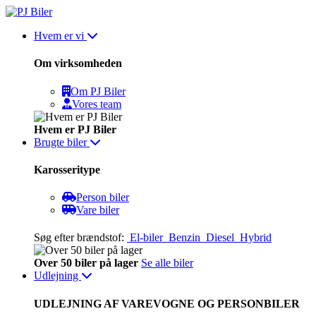
Skip
to
Hvem er vi
content
Om virksomheden
Om PJ Biler
Vores team
Hvem er PJ Biler
Brugte biler
Karosseritype
Person biler
Vare biler
Søg efter brændstof:
El-biler
Benzin
Diesel
Hybrid
Over 50 biler på lager
Se alle biler
Udlejning
UDLEJNING AF VAREVOGNE OG PERSONBILER