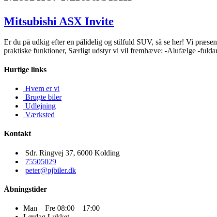
Mitsubishi ASX Invite
Er du på udkig efter en pålidelig og stilfuld SUV, så se her! Vi præ
praktiske funktioner, Særligt udstyr vi vil fremhæve: -Alufælge -fulda
Hurtige links
Hvem er vi
Brugte biler
Udlejning
Værksted
Kontakt
Sdr. Ringvej 37, 6000 Kolding​
75505029
peter@pjbiler.dk
Åbningstider
Man – Fre
08:00 – 17:00
Lørdag
Lukket