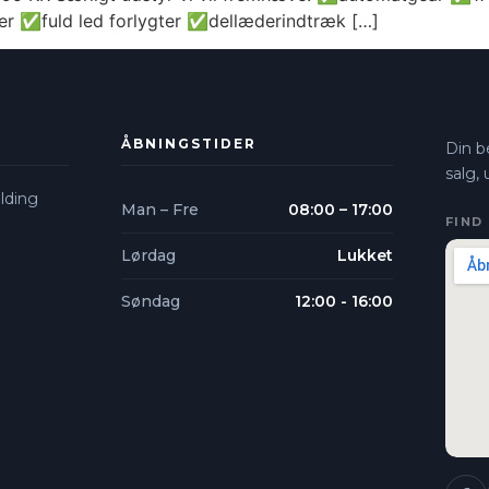
r ✅fuld led forlygter ✅dellæderindtræk […]
ÅBNINGSTIDER
Din be
salg,
lding​
Man – Fre
08:00 – 17:00
FIND
Lørdag
Lukket
Søndag
12:00 - 16:00