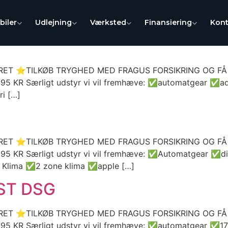
biler
Udlejning
Værksted
Finansiering
Kont
T ⭐TILKØB TRYGHED MED FRAGUS FORSIKRING OG FÅ EN
 Særligt udstyr vi vil fremhæve: ✅automatgear ✅adap
ri […]
T ⭐TILKØB TRYGHED MED FRAGUS FORSIKRING OG FÅ EN
 Særligt udstyr vi vil fremhæve: ✅Automatgear ✅digi
. Klima ✅2 zone klima ✅apple […]
 ST DSG
T ⭐TILKØB TRYGHED MED FRAGUS FORSIKRING OG FÅ EN
Særligt udstyr vi vil fremhæve: ✅automatgear ✅17″ al