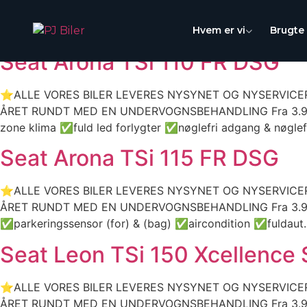
Mærke:
Seat
Skip
to
Hvem er vi
Brugte 
content
Seat Arona TSi 110 FR DSG
⭐ALLE VORES BILER LEVERES NYSYNET OG NYSERVICERE
ÅRET RUNDT MED EN UNDERVOGNSBEHANDLING Fra 3.995 KR
zone klima ✅fuld led forlygter ✅nøglefri adgang & nøglef
Seat Arona TSi 115 FR DSG
⭐ALLE VORES BILER LEVERES NYSYNET OG NYSERVICERE
ÅRET RUNDT MED EN UNDERVOGNSBEHANDLING Fra 3.995 KR
✅parkeringssensor (for) & (bag) ✅aircondition ✅fuldaut
Seat Leon TSi 150 Xcellence
⭐ALLE VORES BILER LEVERES NYSYNET OG NYSERVICERE
ÅRET RUNDT MED EN UNDERVOGNSBEHANDLING Fra 3.995 KR 