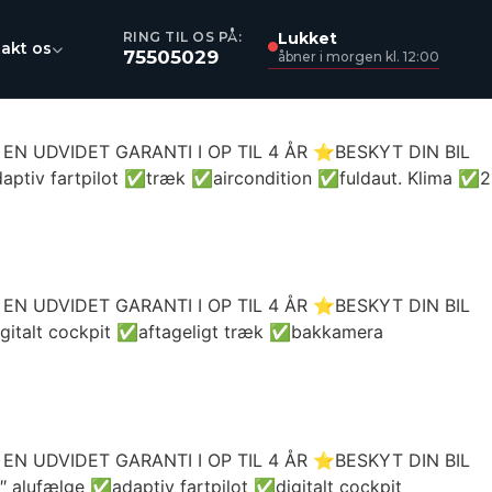
Lukket
RING TIL OS PÅ:
akt os
75505029
åbner i morgen kl. 12:00
 UDVIDET GARANTI I OP TIL 4 ÅR ⭐BESKYT DIN BIL
tiv fartpilot ✅træk ✅aircondition ✅fuldaut. Klima ✅2
 UDVIDET GARANTI I OP TIL 4 ÅR ⭐BESKYT DIN BIL
talt cockpit ✅aftageligt træk ✅bakkamera
 UDVIDET GARANTI I OP TIL 4 ÅR ⭐BESKYT DIN BIL
ufælge ✅adaptiv fartpilot ✅digitalt cockpit