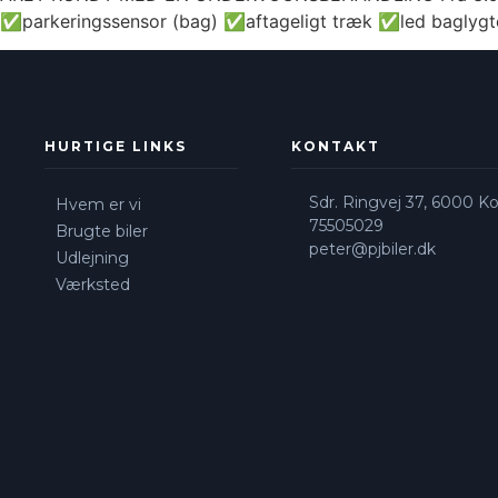
✅parkeringssensor (bag) ✅aftageligt træk ✅led baglygte
HURTIGE LINKS
KONTAKT
Sdr. Ringvej 37, 6000 Ko
Hvem er vi
75505029
Brugte biler
peter@pjbiler.dk
Udlejning
Værksted