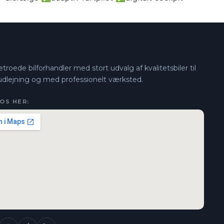
troede bilforhandler med stort udvalg af kvalitetsbiler til
 udlejning og med professionelt værksted.
 OS HER: