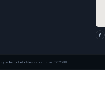
ettigheder forbeholdes, cvr-nummer: 11012388.