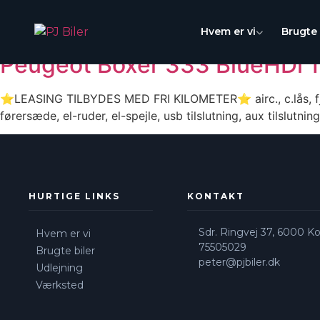
Model:
Boxer 333
Skip
to
Hvem er vi
Brugte 
content
Peugeot Boxer 333 BlueHDi 
⭐LEASING TILBYDES MED FRI KILOMETER⭐ airc., c.lås, fjernb
førersæde, el-ruder, el-spejle, usb tilslutning, aux tilslutni
HURTIGE LINKS
KONTAKT
Sdr. Ringvej 37, 6000 Ko
Hvem er vi
75505029
Brugte biler
peter@pjbiler.dk
Udlejning
Værksted