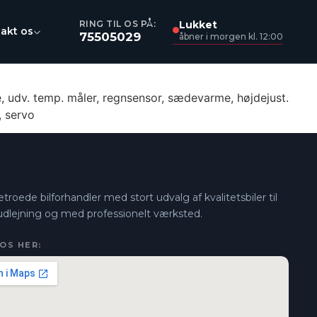
Lukket
RING TIL OS PÅ:
akt os
75505029
åbner i morgen kl. 12:00
, udv. temp. måler, regnsensor, sædevarme, højdejust.
, servo
troede bilforhandler med stort udvalg af kvalitetsbiler til
 udlejning og med professionelt værksted.
 OS HER: