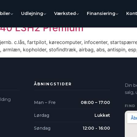
biler
Udlejning
Værksted
Finansiering
Kont
140 L3H2 Premium
. c.lås, fartpilot, kørecomputer, infocenter, startspærre
ng, armlæn, kopholder, stofindtræk, airbag, abs, antispin, esp
ÅBNINGSTIDER
Din be
salg,
lding​
Man – Fre
08:00 – 17:00
FIND
Lørdag
Lukket
Søndag
12:00 - 16:00