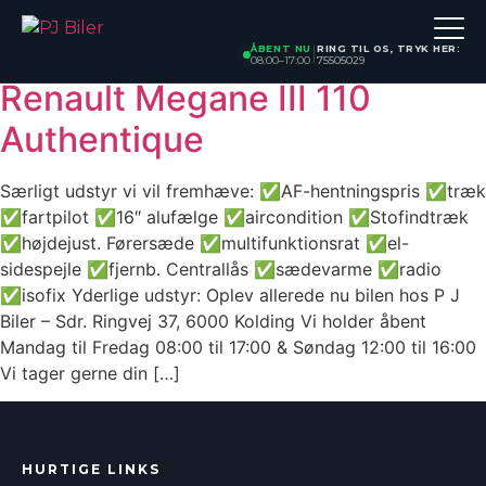
Model:
Megane III
Skip
to
ÅBENT NU
RING TIL OS, TRYK HER:
|
08:00–17:00
75505029
content
Renault Megane III 110
Authentique
Særligt udstyr vi vil fremhæve: ✅AF-hentningspris ✅træk
✅fartpilot ✅16″ alufælge ✅aircondition ✅Stofindtræk
✅højdejust. Førersæde ✅multifunktionsrat ✅el-
sidespejle ✅fjernb. Centrallås ✅sædevarme ✅radio
✅isofix Yderlige udstyr: Oplev allerede nu bilen hos P J
Biler – Sdr. Ringvej 37, 6000 Kolding Vi holder åbent
Mandag til Fredag 08:00 til 17:00 & Søndag 12:00 til 16:00
Vi tager gerne din […]
HURTIGE LINKS