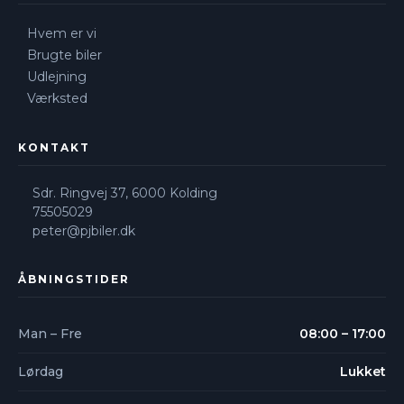
Hvem er vi
Brugte biler
Udlejning
Værksted
KONTAKT
Sdr. Ringvej 37, 6000 Kolding​
75505029
peter@pjbiler.dk
ÅBNINGSTIDER
Man – Fre
08:00 – 17:00
Lørdag
Lukket