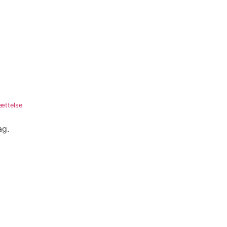
ættelse
ag.