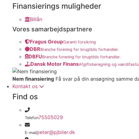
Finansierings muligheder
Billån
Vores samarbejdspartnere
Fragus Group
Garanti forsikring
DBR
Branche forening for brugtbils forhandler.
DBFU
Branche forening for brugtbils forhandler.
Dansk Motor Finans
Afgiftsberegning og værdifasts
Nem finansiering
Få svar på din ansøgning samme d
Kontakt os
Find os
75505029
Telefon
peter@pjbiler.dk
E-mail