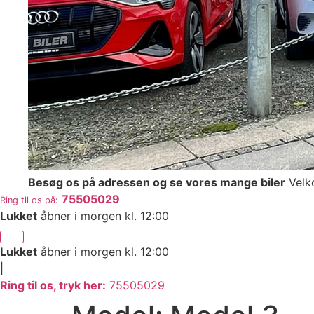
Besøg os på adressen og se vores mange biler
Velk
75505029
Ring til os på:
Lukket
åbner i morgen kl. 12:00
Lukket
åbner i morgen kl. 12:00
|
Ring til os, tryk her:
75505029