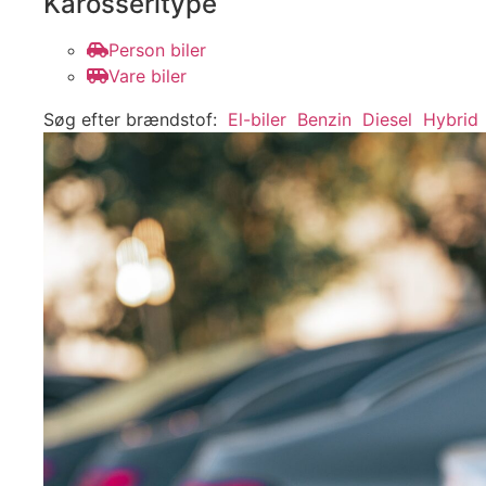
Karosseritype
Person biler
Vare biler
Søg efter brændstof:
El-biler
Benzin
Diesel
Hybrid