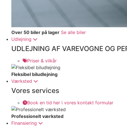
Over 50 biler på lager
Se alle biler
Udlejning
UDLEJNING AF VAREVOGNE OG PE
Priser & vilkår
Fleksibel biludlejning
Værksted
Vores services
Book en tid her i vores kontakt formular
Professionelt værksted
Finansiering