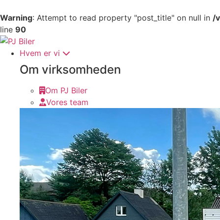
Warning
: Attempt to read property "post_title" on null in
/
line
90
Skip
to
Hvem er vi
content
Om virksomheden
Om PJ Biler
Vores team