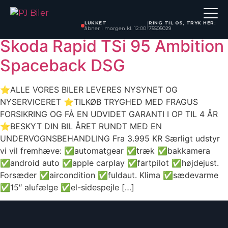
Model:
Rapid
Skip
to
LUKKET
RING TIL OS, TRYK HER:
|
åbner i morgen kl. 12:00
75505029
content
Skoda Rapid TSi 95 Ambition
Spaceback DSG
⭐ALLE VORES BILER LEVERES NYSYNET OG
NYSERVICERET ⭐TILKØB TRYGHED MED FRAGUS
FORSIKRING OG FÅ EN UDVIDET GARANTI I OP TIL 4 ÅR
⭐BESKYT DIN BIL ÅRET RUNDT MED EN
UNDERVOGNSBEHANDLING Fra 3.995 KR Særligt udstyr
vi vil fremhæve: ✅automatgear ✅træk ✅bakkamera
✅android auto ✅apple carplay ✅fartpilot ✅højdejust.
Forsæder ✅aircondition ✅fuldaut. Klima ✅sædevarme
✅15″ alufælge ✅el-sidespejle […]