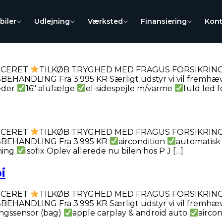
biler
Udlejning
Værksted
Finansiering
Kont
VICERET
TILKØB TRYGHED MED FRAGUS FORSIKRING 
NDLING Fra 3.995 KR Særligt udstyr vi vil fremhæ
æder
16″ alufælge
el-sidespejle m/varme
fuld led f
VICERET
TILKØB TRYGHED MED FRAGUS FORSIKRING 
BEHANDLING Fra 3.995 KR
aircondition
automatisk
tning
isofix Oplev allerede nu bilen hos P J […]
i
VICERET
TILKØB TRYGHED MED FRAGUS FORSIKRING 
NDLING Fra 3.995 KR Særligt udstyr vi vil fremhæ
ngssensor (bag)
apple carplay & android auto
aircon