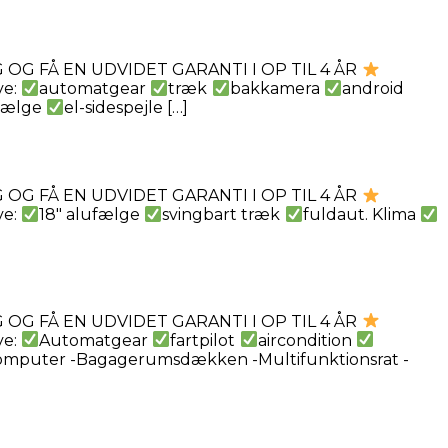
OG FÅ EN UDVIDET GARANTI I OP TIL 4 ÅR
ve:
automatgear
træk
bakkamera
android
ufælge
el-sidespejle […]
OG FÅ EN UDVIDET GARANTI I OP TIL 4 ÅR
ve:
18″ alufælge
svingbart træk
fuldaut. Klima
OG FÅ EN UDVIDET GARANTI I OP TIL 4 ÅR
ve:
Automatgear
fartpilot
aircondition
ecomputer -Bagagerumsdækken -Multifunktionsrat -