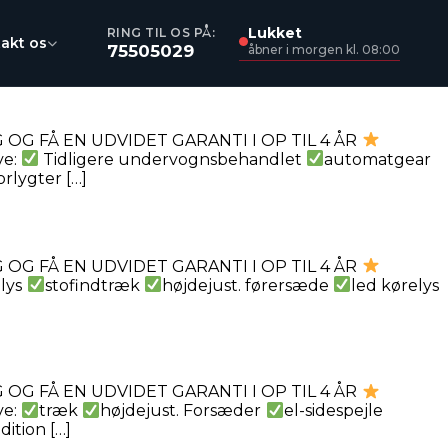
Lukket
RING TIL OS PÅ:
akt os
75505029
åbner i morgen kl. 08:00
OG FÅ EN UDVIDET GARANTI I OP TIL 4 ÅR
ve:
Tidligere undervognsbehandlet
automatgear
orlygter […]
OG FÅ EN UDVIDET GARANTI I OP TIL 4 ÅR
 lys
stofindtræk
højdejust. førersæde
led kørelys
OG FÅ EN UDVIDET GARANTI I OP TIL 4 ÅR
ve:
træk
højdejust. Forsæder
el-sidespejle
dition […]