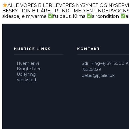
ALLE VORES BILER LEVERES NYSYNET OG NYSER
BESKYT DIN BIL ÅRET RUNDT MED EN UNDERVOGNSBEHA
sidespejle m/varme
fuldaut. Klima
aircondition
a
HURTIGE LINKS
KONTAKT
Hvem er vi
Sdr. Ringvej 37, 6000 Ko
Brugte biler
75505029
Udlejning
peter@pjbiler.dk
Værksted