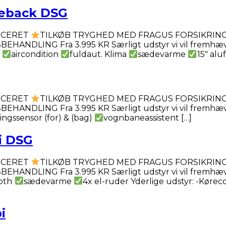
ceback DSG
VICERET
TILKØB TRYGHED MED FRAGUS FORSIKRING 
NDLING Fra 3.995 KR Særligt udstyr vi vil fremhæ
r
aircondition
fuldaut. Klima
sædevarme
15″ al
VICERET
TILKØB TRYGHED MED FRAGUS FORSIKRING 
NDLING Fra 3.995 KR Særligt udstyr vi vil fremhæ
ingssensor (for) & (bag)
vognbaneassistent […]
i DSG
VICERET
TILKØB TRYGHED MED FRAGUS FORSIKRING 
NDLING Fra 3.995 KR Særligt udstyr vi vil fremhæ
oth
sædevarme
4x el-ruder Yderlige udstyr: -Kør
i