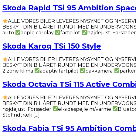
Skoda Rapid TSi 95 Ambition Spa
ALLE VORES BILER LEVERES NYSYNET OG NYSER
BESKYT DIN BIL ÅRET RUNDT MED EN UNDERVOGNSBEHA
auto
apple carplay
fartpilot
højdejust. Forsæde
Skoda Karoq TSi 150 Style
ALLE VORES BILER LEVERES NYSYNET OG NYSER
BESKYT DIN BIL ÅRET RUNDT MED EN UNDERVOGNSBEHA
2 zone klima
adaptiv fartpilot
bakkamera
parker
Skoda Octavia TSi 115 Active Comb
ALLE VORES BILER LEVERES NYSYNET OG NYSER
BESKYT DIN BIL ÅRET RUNDT MED EN UNDERVOGNSBEHA
højdejust. Forsæder
el-sidespejle m/varme
Blueto
Stofindtræk […]
Skoda Fabia TSi 95 Ambition Comb