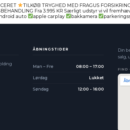
VICERET
TILKØB TRYGHED MED FRAGUS FORSIKRING 
NDLING Fra 3.995 KR Særligt udstyr vi vil fremhæ
ndroid auto
apple carplay
bakkamera
parkerings
ÅBNINGSTIDER
Din be
salg,
lding​
Man – Fre
08:00 – 17:00
FIND 
Lørdag
Lukket
Søndag
12:00 - 16:00