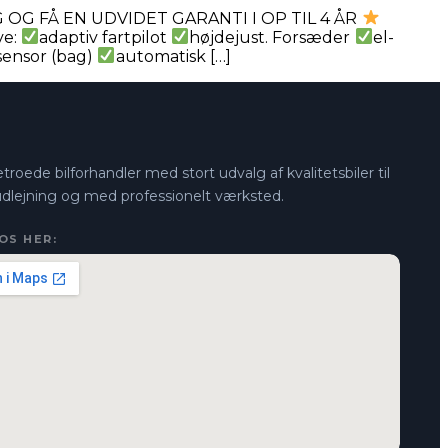
OG FÅ EN UDVIDET GARANTI I OP TIL 4 ÅR
ve:
adaptiv fartpilot
højdejust. Forsæder
el-
sensor (bag)
automatisk […]
troede bilforhandler med stort udvalg af kvalitetsbiler til
 udlejning og med professionelt værksted.
OS HER: