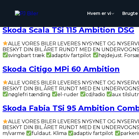
Skip
Mærke:
Skoda
Hvem er vi
Brugte 
to
content
Skoda Scala TSi 115 Ambition DSG
ALLE VORES BILER LEVERES NYSYNET OG NYSER
BESKYT DIN BIL ÅRET RUNDT MED EN UNDERVOGNSBEHA
svingbart træk
adaptiv fartpilot
højdejust. Fors
Skoda Citigo MPi 60 Ambition
ALLE VORES BILER LEVERES NYSYNET OG NYSER
BESKYT DIN BIL ÅRET RUNDT MED EN UNDERVOGNS
nøglefri tænding
el-ruder
cd/radio
aux tilslu
Skoda Fabia TSi 95 Ambition Comb
ALLE VORES BILER LEVERES NYSYNET OG NYSER
BESKYT DIN BIL ÅRET RUNDT MED EN UNDERVOGNSBEHA
m/varme
fuldaut. Klima
adaptiv fartpilot
parkeri